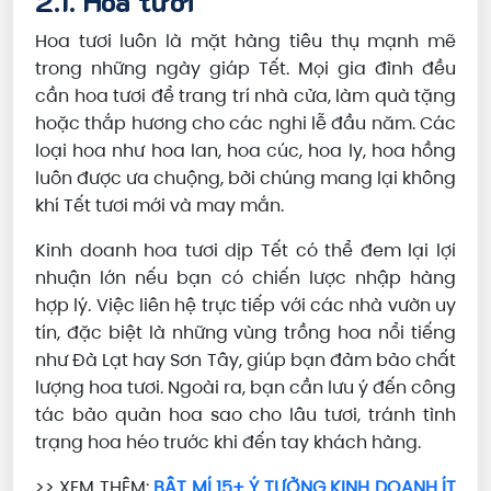
2.1. Hoa tươi
Hoa tươi luôn là mặt hàng tiêu thụ mạnh mẽ
trong những ngày giáp Tết. Mọi gia đình đều
cần hoa tươi để trang trí nhà cửa, làm quà tặng
hoặc thắp hương cho các nghi lễ đầu năm. Các
loại hoa như hoa lan, hoa cúc, hoa ly, hoa hồng
luôn được ưa chuộng, bởi chúng mang lại không
khí Tết tươi mới và may mắn.
Kinh doanh hoa tươi dịp Tết có thể đem lại lợi
nhuận lớn nếu bạn có chiến lược nhập hàng
hợp lý. Việc liên hệ trực tiếp với các nhà vườn uy
tín, đặc biệt là những vùng trồng hoa nổi tiếng
như Đà Lạt hay Sơn Tây, giúp bạn đảm bảo chất
lượng hoa tươi. Ngoài ra, bạn cần lưu ý đến công
tác bảo quản hoa sao cho lâu tươi, tránh tình
trạng hoa héo trước khi đến tay khách hàng.
>> XEM THÊM:
BẬT MÍ 15+ Ý TƯỞNG KINH DOANH ÍT