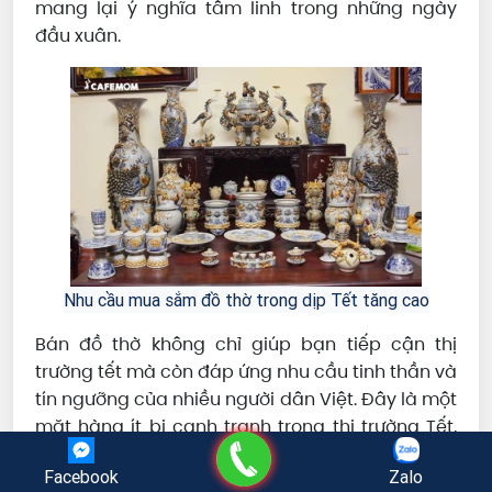
mang lại ý nghĩa tâm linh trong những ngày
đầu xuân.
Nhu cầu mua sắm đồ thờ trong dịp Tết tăng cao
Bán đồ thờ không chỉ giúp bạn tiếp cận thị
trường tết mà còn đáp ứng nhu cầu tinh thần và
tín ngưỡng của nhiều người dân Việt. Đây là một
mặt hàng ít bị cạnh tranh trong thị trường Tết,
Gọi điện
và nếu bạn nhập hàng chất lượng, bạn sẽ dễ
Facebook
Zalo
dàng tạo dựng được lòng tin và thu hút khách