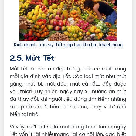
Kinh doanh trái cây Tết giúp bạn thu hút khách hàng
2.5. Mứt Tết
Mứt Tết là món ăn đặc trưng, luôn có mặt trong
mỗi gia đình vào dịp Tết. Các loại mứt như mứt
gừng, mứt bí, mứt dừa, mứt cà rốt... đều được
yêu thích. Tuy nhiên, ngày nay, xu hướng ăn mứt
đã thay đổi, khi người tiêu dùng tìm kiếm những
sản phẩm mứt tiện lợi, sẵn có, thay vì tự chế
biến tại nhà.
Vì vậy, mứt Tết sẽ là mặt hàng kinh doanh ngày
Tết vốn ít lãi nhiềumang lại cơ hội lớn, đặc biệt