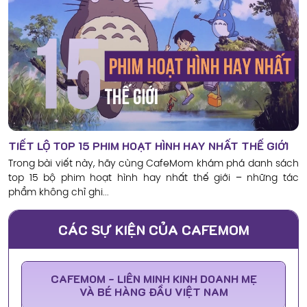
TIẾT LỘ TOP 15 PHIM HOẠT HÌNH HAY NHẤT THẾ GIỚI
Trong bài viết này, hãy cùng CafeMom khám phá danh sách
top 15 bộ phim hoạt hình hay nhất thế giới – những tác
phẩm không chỉ ghi...
CÁC SỰ KIỆN CỦA CAFEMOM
CAFEMOM - LIÊN MINH KINH DOANH MẸ
VÀ BÉ HÀNG ĐẦU VIỆT NAM