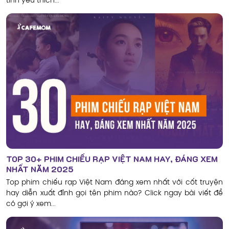
tình yêu thích...
TOP 30+ PHIM CHIẾU RẠP VIỆT NAM HAY, ĐÁNG XEM
NHẤT NĂM 2025
Top phim chiếu rạp Việt Nam đáng xem nhất với cốt truyện
hay diễn xuất đỉnh gọi tên phim nào? Click ngay bài viết để
có gợi ý xem...