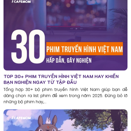
TOP 30+ PHIM TRUYỀN HÌNH VIỆT NAM HAY KHIẾN
BẠN NGHIỆN NGAY TỪ TẬP ĐẦU
Tổng hợp 30+ bộ phim truyền hình Việt Nam giúp bạn dễ
dàng chọn ra list phim để xem trong năm 2025. Đừng bỏ lỡ
những bộ phim hay,...