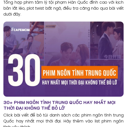
Tổng hợp phim tâm lý tội phạm Hàn Quốc đỉnh cao với kịch
bản lắt léo, plot twist bất ngờ, điều tra căng não qua bài viết
dưới đây.
30+ PHIM NGÔN TÌNH TRUNG QUỐC HAY NHẤT MỌI
THỜI ĐẠI KHÔNG THỂ BỎ LỠ
Click bài viết để bỏ túi danh sách các phim ngôn tình trung
Quốc hay nhất mọi thời đại. Hãy thêm vào list phim ngôn