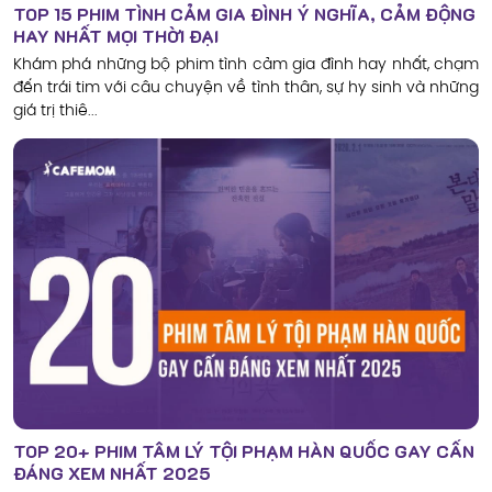
TOP 15 PHIM TÌNH CẢM GIA ĐÌNH Ý NGHĨA, CẢM ĐỘNG
HAY NHẤT MỌI THỜI ĐẠI
Khám phá những bộ phim tình cảm gia đình hay nhất, chạm
đến trái tim với câu chuyện về tình thân, sự hy sinh và những
giá trị thiê...
TOP 20+ PHIM TÂM LÝ TỘI PHẠM HÀN QUỐC GAY CẤN
ĐÁNG XEM NHẤT 2025