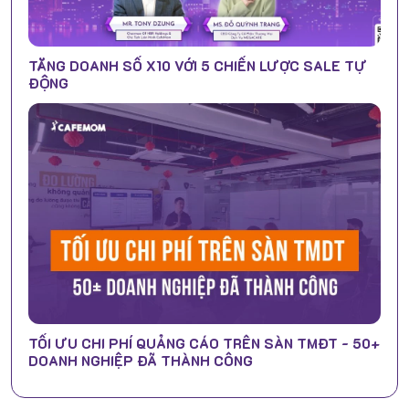
TĂNG DOANH SỐ X10 VỚI 5 CHIẾN LƯỢC SALE TỰ
ĐỘNG
TỐI ƯU CHI PHÍ QUẢNG CÁO TRÊN SÀN TMĐT - 50+
DOANH NGHIỆP ĐÃ THÀNH CÔNG