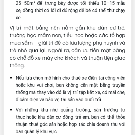
25–50m² để trưng bày được tối thiểu 10–15 mẫu
xe, đồng thời có lối đi đủ rộng để bé có thể thử chạy
xe.
Vị trí mặt bằng nên nằm gần khu dân cư trẻ,
trường học mầm non, tiểu học hoặc các tổ hợp
mua sắm – giải trí để có lưu lượng phụ huynh và
trẻ nhỏ qua lại. Ngoài ra, cần ưu tiên mặt bằng
có chỗ đỗ xe máy cho khách và thuận tiện giao
thông.
Nếu lựa chọn mô hình cho thuê xe điện tại công viên
hoặc khu vui chơi, bạn không cần mặt bằng truyền
thống mà thay vào đó là vị trí tập kết xe, có mái che,
ổ cắm điện và bảo vệ tài sản vào buổi tối.
Với những khu như quảng trường, sân trường tư
thục hoặc khu dân cư đông trẻ em, bạn có thể thỏa
thuận thuê góc sân hoặc hợp tác chia doanh thu với
ban quản lý khu vực.