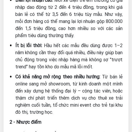
Biên lợi nhuận cao:
Mỗi xe điện trẻ em thường có giá
nhập dao động từ 2 đến 4 triệu đồng, trong khi giá
bán lẻ có thể từ 3,5 đến 6 triệu tùy mẫu. Như vậy,
mỗi đơn hàng có thể mang lại lợi nhuận gộp 800.000
đến 1,5 triệu đồng, cao hơn nhiều so với các sản
phẩm tiêu dùng thường thấy.
Ít bị lỗi thời:
Hầu hết các mẫu đều dùng được 1–2
năm không cần thay đổi quá nhiều, điều này giúp bạn
chủ động trong việc nhập hàng mà không sợ "trượt
trend" hay tồn kho do mẫu mã lỗi mốt.
Có khả năng mở rộng theo nhiều hướng:
Từ bán lẻ
online sang mở showroom, từ kinh doanh một mình
đến xây dựng hệ thống đại lý – cộng tác viên, hoặc
thậm chí phát triển thêm dịch vụ cho thuê xe trải
nghiệm cuối tuần, tổ chức mini event cho trẻ tại khu
đô thị, trường học.
2 - Nhược điểm