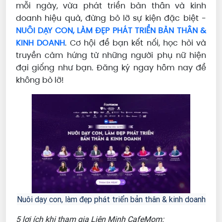
mỗi ngày, vừa phát triển bản thân và kinh
doanh hiệu quả, đừng bỏ lỡ sự kiện đặc biệt -
NUÔI DẠY CON, LÀM ĐẸP PHÁT TRIỂN BẢN THÂN &
KINH DOANH
. Cơ hội để bạn kết nối, học hỏi và
truyền cảm hứng từ những người phụ nữ hiện
đại giống như bạn. Đăng ký ngay hôm nay để
không bỏ lỡ!
Nuôi dạy con, làm đẹp phát triển bản thân & kinh doanh
5 lợi ích khi tham gia Liên Minh CafeMom: