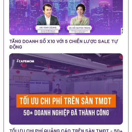
TĂNG DOANH SỐ X10 VỚI 5 CHIẾN LƯỢC SALE TỰ
ĐỘNG
TỐI ƯU CHI PHÍ QUẢNG CÁO TRÊN SÀN TMĐT - 50+