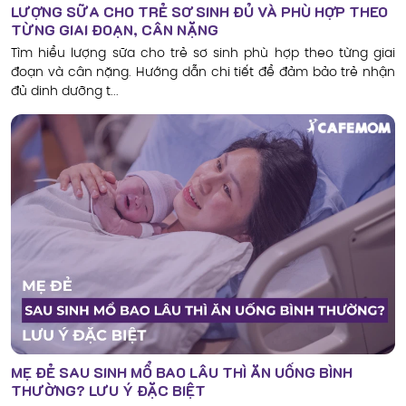
LƯỢNG SỮA CHO TRẺ SƠ SINH ĐỦ VÀ PHÙ HỢP THEO
TỪNG GIAI ĐOẠN, CÂN NẶNG
Tìm hiểu lượng sữa cho trẻ sơ sinh phù hợp theo từng giai
đoạn và cân nặng. Hướng dẫn chi tiết để đảm bảo trẻ nhận
đủ dinh dưỡng t...
MẸ ĐẺ SAU SINH MỔ BAO LÂU THÌ ĂN UỐNG BÌNH
THƯỜNG? LƯU Ý ĐẶC BIỆT