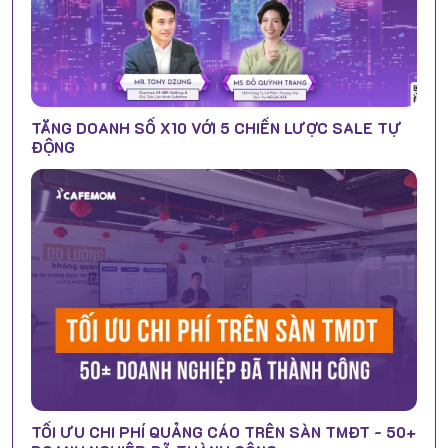
TĂNG DOANH SỐ X10 VỚI 5 CHIẾN LƯỢC SALE TỰ
ĐỘNG
TỐI ƯU CHI PHÍ QUẢNG CÁO TRÊN SÀN TMĐT - 50+