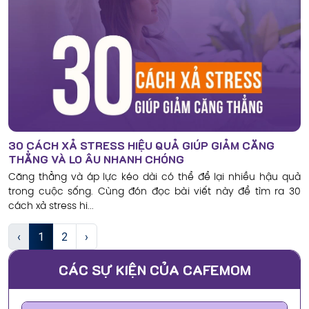
30 CÁCH XẢ STRESS HIỆU QUẢ GIÚP GIẢM CĂNG
THẲNG VÀ LO ÂU NHANH CHÓNG
Căng thẳng và áp lực kéo dài có thể để lại nhiều hậu quả
trong cuộc sống. Cùng đón đọc bài viết này để tìm ra 30
cách xả stress hi...
‹
1
2
›
CÁC SỰ KIỆN CỦA CAFEMOM