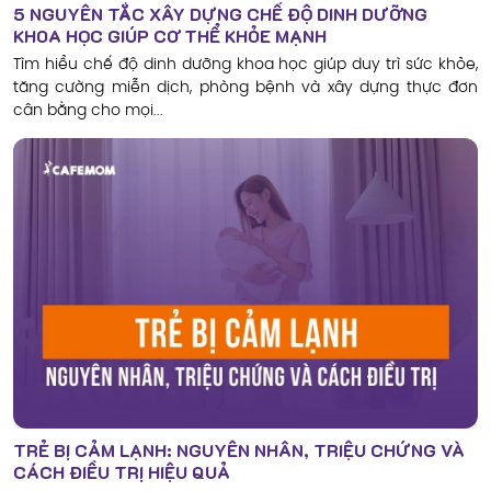
5 NGUYÊN TẮC XÂY DỰNG CHẾ ĐỘ DINH DƯỠNG
KHOA HỌC GIÚP CƠ THỂ KHỎE MẠNH
Tìm hiểu chế độ dinh dưỡng khoa học giúp duy trì sức khỏe,
tăng cường miễn dịch, phòng bệnh và xây dựng thực đơn
cân bằng cho mọi...
TRẺ BỊ CẢM LẠNH: NGUYÊN NHÂN, TRIỆU CHỨNG VÀ
CÁCH ĐIỀU TRỊ HIỆU QUẢ