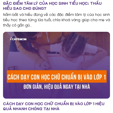
ĐẶC ĐIỂM TÂM LÝ CỦA HỌC SINH TIỂU HỌC: THẤU
HIỂU SAO CHO ĐÚNG?
Nắm bắt và hiểu đúng về các đặc điểm tâm lý của học sinh
tiểu học theo từng lứa tuổi, chìa khoá vàng giúp cha mẹ và
thầy cô gần gũ...
CÁCH DẠY CON HỌC CHỮ CHUẨN BỊ VÀO LỚP 1 HIỆU
QUẢ NHANH CHÓNG TẠI NHÀ