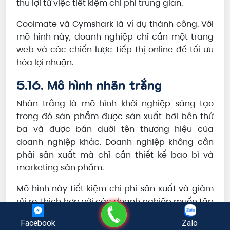
thu lợi từ việc tiết kiệm chi phí trung gian.
Coolmate và Gymshark là ví dụ thành công. Với
mô hình này, doanh nghiệp chỉ cần một trang
web và các chiến lược tiếp thị online để tối ưu
hóa lợi nhuận.
5.16. Mô hình nhãn trắng
Nhãn trắng là mô hình khởi nghiệp sáng tạo
trong đó sản phẩm được sản xuất bởi bên thứ
ba và được bán dưới tên thương hiệu của
doanh nghiệp khác. Doanh nghiệp không cần
phải sản xuất mà chỉ cần thiết kế bao bì và
marketing sản phẩm.
Mô hình này tiết kiệm chi phí sản xuất và giảm
rủi ro, thích hợp với các doanh nghiệp muốn tập
Gọi điện
trung vào xây dựng thương hiệu mà không cần
Facebook
Zalo
đầu tư lớn vào dây chuyền sản xuất.