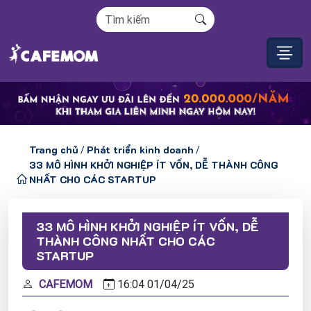
Trang chủ
Phát triển kinh doanh
/
/
33 MÔ HÌNH KHỞI NGHIỆP ÍT VỐN, DỄ THÀNH CÔNG
NHẤT CHO CÁC STARTUP
33 MÔ HÌNH KHỞI NGHIỆP ÍT VỐN, DỄ
THÀNH CÔNG NHẤT CHO CÁC
STARTUP
CAFEMOM
16:04
01/
04/
25