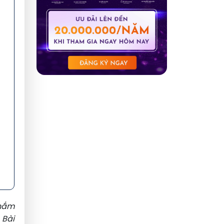
 nắm
 Bài