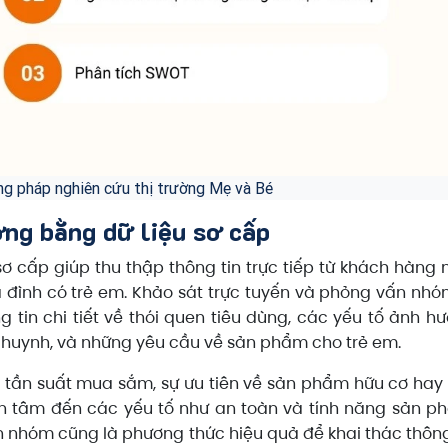
g pháp nghiên cứu thị trường Mẹ và Bé
ờng bằng dữ liệu sơ cấp
ơ cấp giúp thu thập thông tin trực tiếp từ khách hàng
a đình có trẻ em. Khảo sát trực tuyến và phỏng vấn nhó
 tin chi tiết về thói quen tiêu dùng, các yếu tố ảnh h
huynh, và những yêu cầu về sản phẩm cho trẻ em.
về tần suất mua sắm, sự ưu tiên về sản phẩm hữu cơ hay
tâm đến các yếu tố như an toàn và tính năng sản p
n nhóm cũng là phương thức hiệu quả để khai thác thông