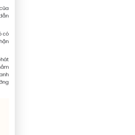
 của
 dẫn
ó có
nhận
phát
 sắm
oanh
ưởng