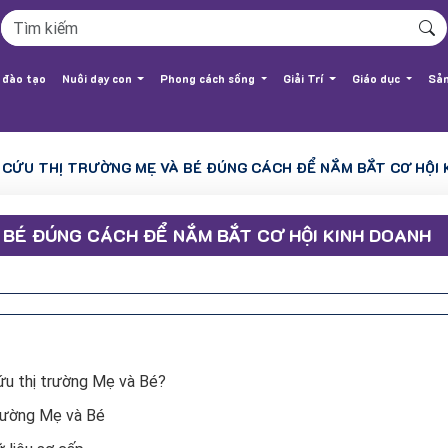
 đào tạo
Nuôi dạy con
Phong cách sống
Giải Trí
Giáo dục
Sản
 CỨU THỊ TRƯỜNG MẸ VÀ BÉ ĐÚNG CÁCH ĐỂ NẮM BẮT CƠ HỘI 
 BÉ ĐÚNG CÁCH ĐỂ NẮM BẮT CƠ HỘI KINH DOANH
cứu thị trường Mẹ và Bé?
trường Mẹ và Bé