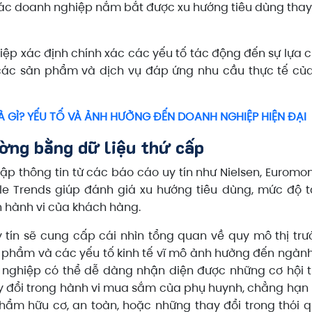
 các doanh nghiệp nắm bắt được xu hướng tiêu dùng thay
p xác định chính xác các yếu tố tác động đến sự lựa 
 các sản phẩm và dịch vụ đáp ứng nhu cầu thực tế của
À GÌ? YẾU TỐ VÀ ẢNH HƯỞNG ĐẾN DOANH NGHIỆP HIỆN ĐẠI
ường bằng dữ liệu thứ cấp
ập thông tin từ các báo cáo uy tín như Nielsen, Euromon
e Trends giúp đánh giá xu hướng tiêu dùng, mức độ 
ch hành vi của khách hàng.
tín sẽ cung cấp cái nhìn tổng quan về quy mô thị trư
 phẩm và các yếu tố kinh tế vĩ mô ảnh hưởng đến ngành
 nghiệp có thể dễ dàng nhận diện được những cơ hội 
y đổi trong hành vi mua sắm của phụ huynh, chẳng hạn
phẩm hữu cơ, an toàn, hoặc những thay đổi trong thói 