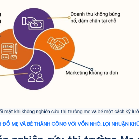
ối mặt khi không nghiên cứu thị trường mẹ và bé một cách kỹ lư
 ĐỒ MẸ VÀ BÉ THÀNH CÔNG VỚI VỐN NHỎ, LỢI NHUẬN KH
áp nghiên cứu thị trường Mẹ 