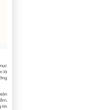
 mục
m là
ưởng
 sản
hẩm.
 tin