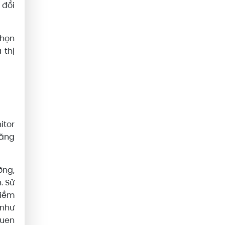
 đổi
chọn
 thị
itor
tăng
ờng,
. Sử
tiềm
 như
quen