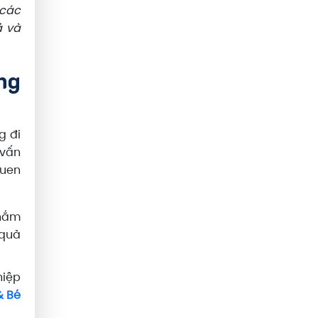
 các
ả và
ng
g đi
 vấn
quen
 nắm
 quả
hiệp
& Bé