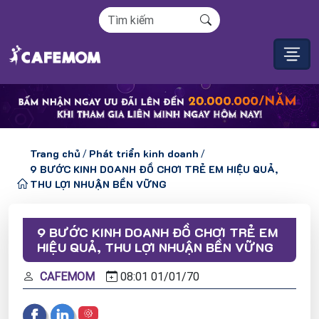
Trang chủ
Phát triển kinh doanh
/
/
9 BƯỚC KINH DOANH ĐỒ CHƠI TRẺ EM HIỆU QUẢ,
THU LỢI NHUẬN BỀN VỮNG
9 BƯỚC KINH DOANH ĐỒ CHƠI TRẺ EM
HIỆU QUẢ, THU LỢI NHUẬN BỀN VỮNG
CAFEMOM
08:01
01/
01/
70