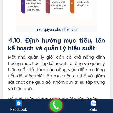
Trao quyền cho nhân viên
4.10. Định hướng mục tiêu, lên
kế hoạch và quản lý hiệu suất
Một nhà quản lý giỏi cần có khả năng định
hướng mục tiêu, lập kế hoạch rõ ràng và quản lý
hiệu suất để đảm bảo công việc diễn ra đúng
tiến độ. Việc thiết lập mục tiêu cụ thể và giám
sát chặt chẽ giúp đội nhóm duy trì sự tập trung
và hiệu quả.
Để phát triển kỹ năng này, người quản lý nên:
Gọi điện
Xác định mục tiêu ngắn hạn và dài hạn theo
Facebook
Zalo