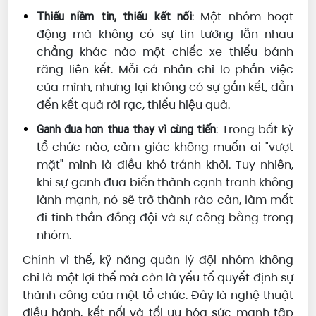
: Một nhóm hoạt
Thiếu niềm tin, thiếu kết nối
động mà không có sự tin tưởng lẫn nhau
chẳng khác nào một chiếc xe thiếu bánh
răng liên kết. Mỗi cá nhân chỉ lo phần việc
của mình, nhưng lại không có sự gắn kết, dẫn
đến kết quả rời rạc, thiếu hiệu quả.
: Trong bất kỳ
Ganh đua hơn thua thay vì cùng tiến
tổ chức nào, cảm giác không muốn ai "vượt
mặt" mình là điều khó tránh khỏi. Tuy nhiên,
khi sự ganh đua biến thành cạnh tranh không
lành mạnh, nó sẽ trở thành rào cản, làm mất
đi tinh thần đồng đội và sự công bằng trong
nhóm.
Chính vì thế, kỹ năng quản lý đội nhóm không
chỉ là một lợi thế mà còn là yếu tố quyết định sự
thành công của một tổ chức. Đây là nghệ thuật
điều hành, kết nối và tối ưu hóa sức mạnh tập