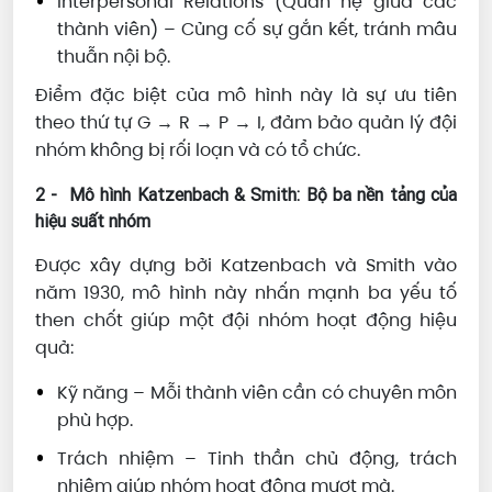
Interpersonal Relations (Quan hệ giữa các
thành viên) – Củng cố sự gắn kết, tránh mâu
thuẫn nội bộ.
Điểm đặc biệt của mô hình này là sự ưu tiên
theo thứ tự G → R → P → I, đảm bảo quản lý đội
nhóm không bị rối loạn và có tổ chức.
2 - Mô hình Katzenbach & Smith: Bộ ba nền tảng của
hiệu suất nhóm
Được xây dựng bởi Katzenbach và Smith vào
năm 1930, mô hình này nhấn mạnh ba yếu tố
then chốt giúp một đội nhóm hoạt động hiệu
quả:
Kỹ năng – Mỗi thành viên cần có chuyên môn
phù hợp.
Trách nhiệm – Tinh thần chủ động, trách
nhiệm giúp nhóm hoạt động mượt mà.