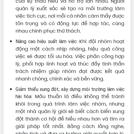
của sự thấu hiểu và hỗ trợ lẫn nhau. Người
quản lý xuất sắc sẽ tạo ra môi trường làm
việc tích cực, nơi mỗi cá nhân cảm thấy được
tôn trọng và có động lực để hợp tác, cùng
nhau chinh phục thử thách.
Khi đội nhóm hoạt
Nâng cao hiệu suất làm việc:
động một cách nhịp nhàng, hiệu quả công
việc sẽ được tối ưu hóa. Việc phân công hợp
lý, phối hợp linh hoạt và thúc đẩy tinh thần
trách nhiệm giúp nhóm đạt được kết quả
nhanh chóng, chính xác và bền vững.
Giảm thiểu xung đột, xây dựng môi trường làm việc
Mâu thuẫn là điều không thể tránh
hài hòa:
khỏi trong quá trình làm việc nhóm, nhưng
một nhà quản lý giỏi sẽ biết cách biến xung
đột thành cơ hội để hiểu nhau hơn và tìm ra
giải pháp tốt nhất. Bằng cách lắng nghe,
phân tích và đưa ra hướng giải quyết hợp lý,