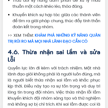
Trau dồi kỹ năng đàm phán để xử lý mâu
thuẫn một cách khéo léo, thỏa đáng.
Khuyến khích sự hợp tác giữa các thành viên
để tìm ra giải pháp chung, thúc đẩy tinh thần
đoàn kết trong nhóm.
>> XEM THÊM:
KHÁM PHÁ NHỮNG KỸ NĂNG QUẢN
TRỊ RỦI RO MÀ MỌI NHÀ LÃNH ĐẠO CẦN CÓ
4.6. Thừa nhận sai lầm và sửa
lỗi
Quyền lực lớn đi kèm với trách nhiệm. Một nhà
lãnh đạo giỏi không phải là người luôn đúng, mà
là người biết thừa nhận sai lầm và khắc phục
kịp thời. Điều này tạo ra sự tôn trọng và duy trì
lòng tin trong đội nhóm. Việc thừa nhận lỗi lầm
khuyến khích đội nhóm sáng tạo và thử nghiệm
mà không sợ bị chỉ trích. Khi sai lầm được coi là