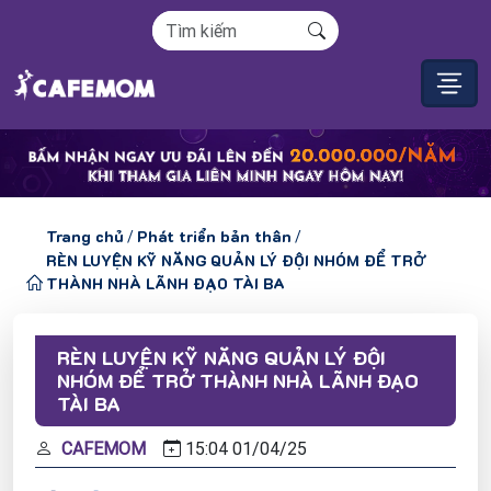
Trang chủ
Phát triển bản thân
/
/
RÈN LUYỆN KỸ NĂNG QUẢN LÝ ĐỘI NHÓM ĐỂ TRỞ
THÀNH NHÀ LÃNH ĐẠO TÀI BA
RÈN LUYỆN KỸ NĂNG QUẢN LÝ ĐỘI
NHÓM ĐỂ TRỞ THÀNH NHÀ LÃNH ĐẠO
TÀI BA
CAFEMOM
15:04
01/
04/
25