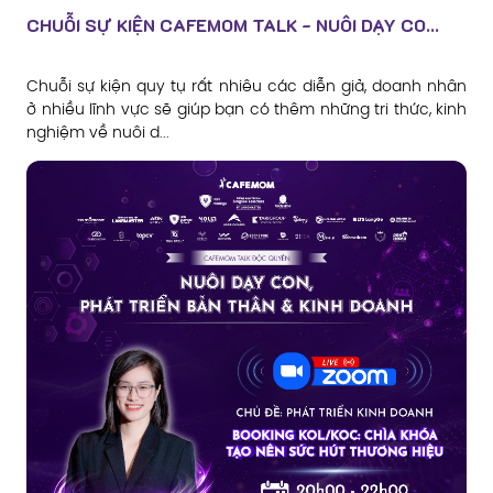
CHUỖI SỰ KIỆN CAFEMOM TALK - NUÔI DẠY CO...
Chuỗi sự kiện quy tụ rất nhiêu các diễn giả, doanh nhân
ở nhiều lĩnh vực sẽ giúp bạn có thêm những tri thức, kinh
nghiệm về nuôi d...