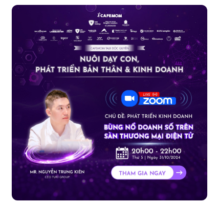
CAFEMOM TALK - SỨC KHỎE VÀNG CHO TRẺ: DI...