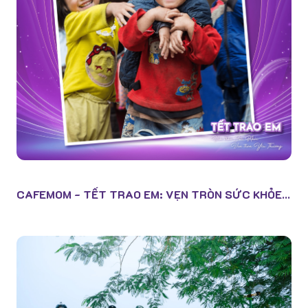
CAFEMOM - TẾT TRAO EM: VẸN TRÒN SỨC KHỎE...