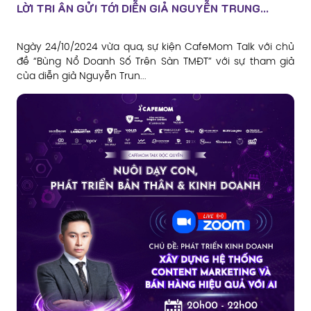
LỜI TRI ÂN GỬI TỚI DIỄN GIẢ NGUYỄN TRUNG...
Ngày 24/10/2024 vừa qua, sự kiện CafeMom Talk với chủ
đề “Bùng Nổ Doanh Số Trên Sàn TMĐT” với sự tham giả
của diễn giả Nguyễn Trun...