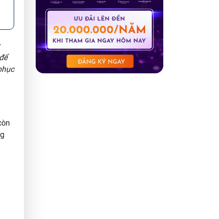
:
 để
phục
còn
ng