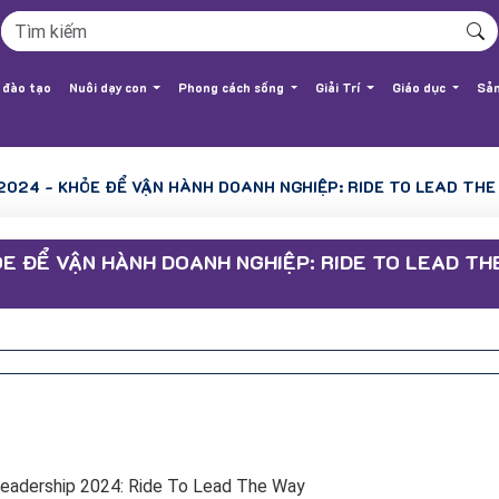
 đào tạo
Nuôi dạy con
Phong cách sống
Giải Trí
Giáo dục
Sản
2024 - KHỎE ĐỂ VẬN HÀNH DOANH NGHIỆP: RIDE TO LEAD THE
E ĐỂ VẬN HÀNH DOANH NGHIỆP: RIDE TO LEAD TH
e Leadership 2024: Ride To Lead The Way