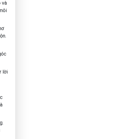
o và
 môi
hơ
ộn.
góc
 lời
ớc
và
g.
g