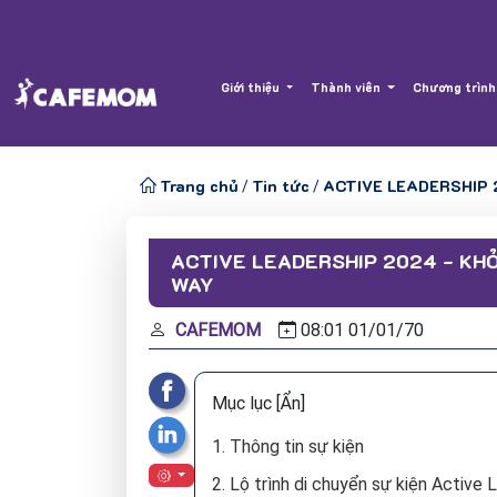
Giới thiệu
Thành viên
Chương trình
Trang chủ
Tin tức
ACTIVE LEADERSHIP 
/
/
ACTIVE LEADERSHIP 2024 - KHỎ
WAY
CAFEMOM
08:01
01/
01/
70
Mục lục
[Ẩn]
1. Thông tin sự kiện
2. Lộ trình di chuyển sự kiện Activ