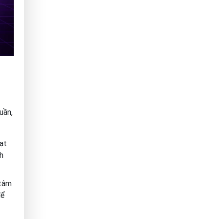
uần,
ạt
h
 tâm
để