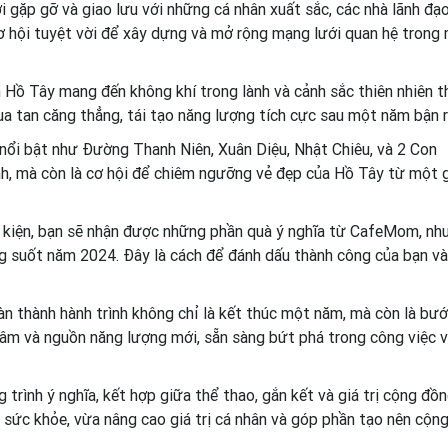
nơi gặp gỡ và giao lưu với những cá nhân xuất sắc, các nhà lãnh đạ
ơ hội tuyệt vời để xây dựng và mở rộng mạng lưới quan hệ trong
 Hồ Tây mang đến không khí trong lành và cảnh sắc thiên nhiên t
ua tan căng thẳng, tái tạo năng lượng tích cực sau một năm bận r
 nổi bật như Đường Thanh Niên, Xuân Diệu, Nhật Chiêu, và 2 Con
nh, mà còn là cơ hội để chiêm ngưỡng vẻ đẹp của Hồ Tây từ một 
kiện, bạn sẽ nhận được những phần quà ý nghĩa từ CafeMom, như
ong suốt năm 2024. Đây là cách để đánh dấu thành công của bạn và
n thành hành trình không chỉ là kết thúc một năm, mà còn là bư
âm và nguồn năng lượng mới, sẵn sàng bứt phá trong công việc 
trình ý nghĩa, kết hợp giữa thể thao, gắn kết và giá trị cộng đồn
n sức khỏe, vừa nâng cao giá trị cá nhân và góp phần tạo nên cộn