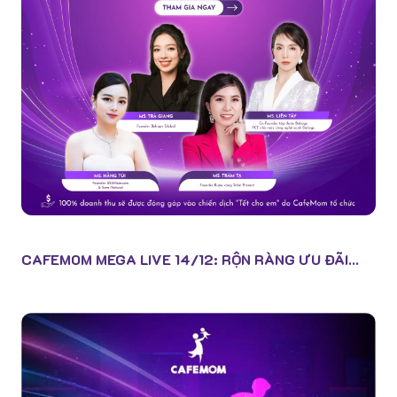
CAFEMOM MEGA LIVE 14/12: RỘN RÀNG ƯU ĐÃI...