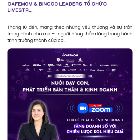
CAFEMOM & BINGGO LEADERS TỔ CHỨC
LIVESTR...
Tháng 10 đến, mang theo những yêu thương và sự trân
trọng dành cho mẹ – người hùng thầm lặng trong hành
trình trưởng thành của co...