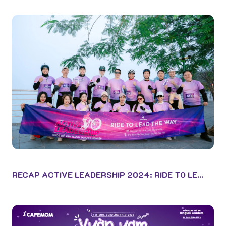
CAFEMOM - TẾT TRAO EM: VẸN TRÒN SỨC KHỎE...
Gọi điện
RECAP ACTIVE LEADERSHIP 2024: RIDE TO LE...
Facebook
Zalo