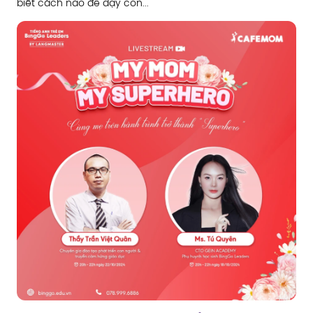
Hành trình làm cha mẹ chưa bao giờ là dễ dàng, chắc
hẳn ba mẹ nào cũng đã từng cảm thấy bất lực khi không
biết cách nào để dạy con...