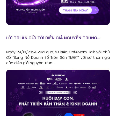
LỜI TRI ÂN GỬI TỚI DIỄN GIẢ NGUYỄN TRUNG...
Ngày 24/10/2024 vừa qua, sự kiện CafeMom Talk với chủ
đề “Bùng Nổ Doanh Số Trên Sàn TMĐT” với sự tham giả
của diễn giả Nguyễn Trun...