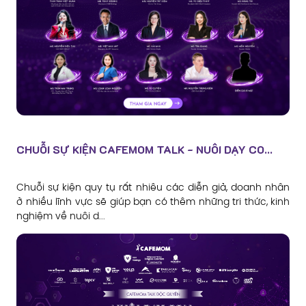
CHUỖI SỰ KIỆN CAFEMOM TALK - NUÔI DẠY CO...
Chuỗi sự kiện quy tụ rất nhiêu các diễn giả, doanh nhân
ở nhiều lĩnh vực sẽ giúp bạn có thêm những tri thức, kinh
nghiệm về nuôi d...