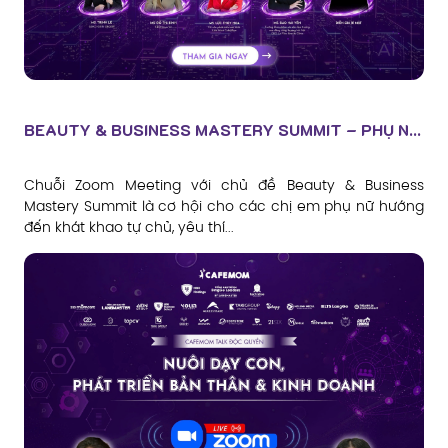
BEAUTY & BUSINESS MASTERY SUMMIT – PHỤ N...
Chuỗi Zoom Meeting với chủ đề Beauty & Business
Mastery Summit là cơ hội cho các chị em phụ nữ hướng
đến khát khao tự chủ, yêu thí...