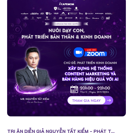
đề “Bùng Nổ Doanh Số Trên Sàn TMĐT” với sự tham giả
của diễn giả Nguyễn Trun...