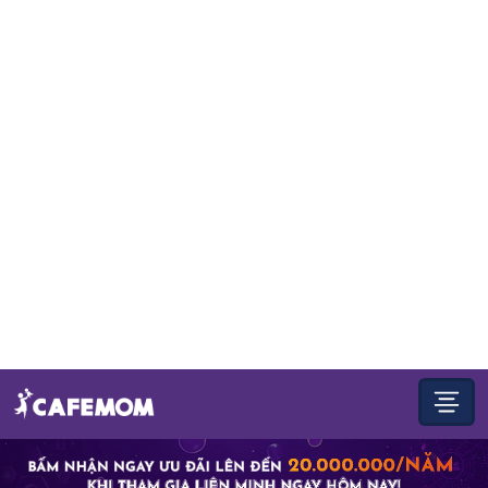
Ngày thứ 2 đầu tiên của hội thảo “Parenting Summit 2024
- Nuôi Dạy Con Thành Tài” đã diễn ra thành công rực rỡ,
mang đến cho các b...