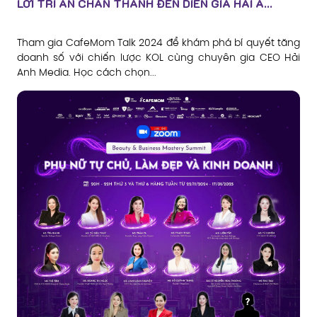
LỜI TRI ÂN CHÂN THÀNH ĐẾN DIỄN GIẢ HẢI A...
Tham gia CafeMom Talk 2024 để khám phá bí quyết tăng
doanh số với chiến lược KOL cùng chuyên gia CEO Hải
Anh Media. Học cách chọn...