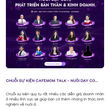
CHUỖI SỰ KIỆN CAFEMOM TALK - NUÔI DẠY CO...