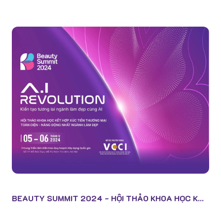
TRI ÂN DIỄN GIẢ NGUYỄN TẤT KIỂM - PHÁT T...