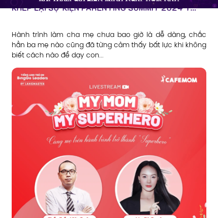
KHÉP LẠI SỰ KIỆN PARENTING SUMMIT 2024 T...
Hành trình làm cha mẹ chưa bao giờ là dễ dàng, chắc
hẳn ba mẹ nào cũng đã từng cảm thấy bất lực khi không
biết cách nào để dạy con...