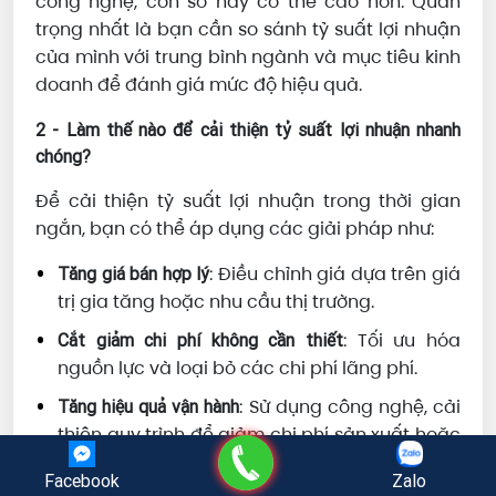
công nghệ, con số này có thể cao hơn. Quan
trọng nhất là bạn cần so sánh tỷ suất lợi nhuận
của mình với trung bình ngành và mục tiêu kinh
doanh để đánh giá mức độ hiệu quả.
2 - Làm thế nào để cải thiện tỷ suất lợi nhuận nhanh
chóng?
Để cải thiện tỷ suất lợi nhuận trong thời gian
ngắn, bạn có thể áp dụng các giải pháp như:
: Điều chỉnh giá dựa trên giá
Tăng giá bán hợp lý
trị gia tăng hoặc nhu cầu thị trường.
: Tối ưu hóa
Cắt giảm chi phí không cần thiết
nguồn lực và loại bỏ các chi phí lãng phí.
: Sử dụng công nghệ, cải
Tăng hiệu quả vận hành
thiện quy trình để giảm chi phí sản xuất hoặc
Gọi điện
dịch vụ.
Facebook
Zalo