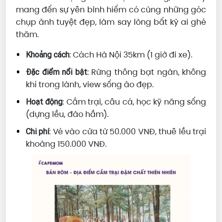
mang đến sự yên bình hiếm có cùng những góc
chụp ảnh tuyệt đẹp, làm say lòng bất kỳ ai ghé
thăm.
: Cách Hà Nội 35km (1 giờ đi xe).
Khoảng cách
: Rừng thông bạt ngàn, không
Đặc điểm nổi bật
khí trong lành, view sống ảo đẹp.
: Cắm trại, câu cá, học kỹ năng sống
Hoạt động
(dựng lều, đào hầm).
: Vé vào cửa từ 50.000 VNĐ, thuê lều trại
Chi phí
khoảng 150.000 VNĐ.