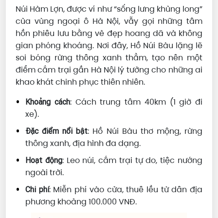
Núi Hàm Lợn, được ví như “sống lưng khủng long”
của vùng ngoại ô Hà Nội, vẫy gọi những tâm
hồn phiêu lưu bằng vẻ đẹp hoang dã và không
gian phóng khoáng. Nơi đây, Hồ Núi Bàu lặng lẽ
soi bóng rừng thông xanh thẳm, tạo nên một
điểm cắm trại gần Hà Nội lý tưởng cho những ai
khao khát chinh phục thiên nhiên.
: Cách trung tâm 40km (1 giờ đi
Khoảng cách
xe).
: Hồ Núi Bàu thơ mộng, rừng
Đặc điểm nổi bật
thông xanh, địa hình đa dạng.
: Leo núi, cắm trại tự do, tiệc nướng
Hoạt động
ngoài trời.
: Miễn phí vào cửa, thuê lều từ dân địa
Chi phí
phương khoảng 100.000 VNĐ.