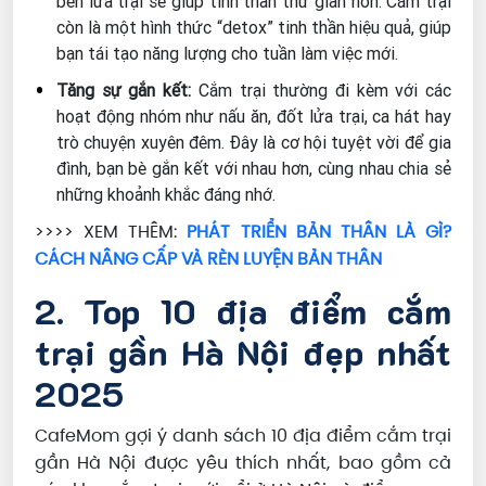
bên lửa trại sẽ giúp tinh thần thư giãn hơn. Cắm trại
còn là một hình thức “detox” tinh thần hiệu quả, giúp
bạn tái tạo năng lượng cho tuần làm việc mới.
Tăng sự gắn kết:
Cắm trại thường đi kèm với các
hoạt động nhóm như nấu ăn, đốt lửa trại, ca hát hay
trò chuyện xuyên đêm. Đây là cơ hội tuyệt vời để gia
đình, bạn bè gắn kết với nhau hơn, cùng nhau chia sẻ
những khoảnh khắc đáng nhớ.
>>>> XEM THÊM:
PHÁT TRIỂN BẢN THÂN LÀ GÌ?
CÁCH NÂNG CẤP VÀ RÈN LUYỆN BẢN THÂN
2. Top 10 địa điểm cắm
trại gần Hà Nội đẹp nhất
2025
CafeMom gợi ý danh sách 10 địa điểm cắm trại
gần Hà Nội được yêu thích nhất, bao gồm cả