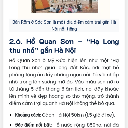
Bản Rõm ở Sóc Sơn là một địa điểm cắm trại gần Hà
Nội nổi tiếng
2.6. Hồ Quan Sơn – “Hạ Long
thu nhỏ” gần Hà Nội
Hồ Quan Sơn ở Mỹ Đức hiện lên như một “Hạ
Long thu nhỏ” giữa lòng đất Bắc, nơi mặt hồ
phẳng lặng ôm lấy những ngọn núi đá vôi nhấp
nhô trong làn sương mờ ảo. Vào mùa sen nở rộ
từ tháng 5 đến tháng 6 âm lịch, nơi đây khoác
lên mình vẻ đẹp hoang sơ thơ mộng, trở thành
điểm cắm trại quanh Hà Nội không thể bỏ qua.
: Cách Hà Nội 50km (1,5 giờ đi xe).
Khoảng cách
: Hồ nước rộng 850ha, núi đá
Đặc điểm nổi bật