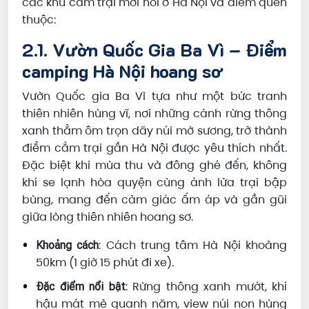
các khu cắm trại mới nổi ở Hà Nội và điểm quen
thuộc:
2.1. Vườn Quốc Gia Ba Vì – Điểm
camping Hà Nội hoang sơ
Vườn Quốc gia Ba Vì tựa như một bức tranh
thiên nhiên hùng vĩ, nơi những cánh rừng thông
xanh thẳm ôm trọn dãy núi mờ sương, trở thành
điểm cắm trại gần Hà Nội được yêu thích nhất.
Đặc biệt khi mùa thu và đông ghé đến, không
khí se lạnh hòa quyện cùng ánh lửa trại bập
bùng, mang đến cảm giác ấm áp và gần gũi
giữa lòng thiên nhiên hoang sơ.
: Cách trung tâm Hà Nội khoảng
Khoảng cách
50km (1 giờ 15 phút đi xe).
: Rừng thông xanh mướt, khí
Đặc điểm nổi bật
hậu mát mẻ quanh năm, view núi non hùng