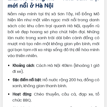
mới nổi ở Hà Nội
Nằm nép mình tại thị xã Sơn Tây, Hồ Đồng Mô
hiện lên như một viên ngọc mới nổi trong danh
sách các khu cắm trại quanh Hà Nội, quyến rũ
bởi vẻ đẹp hoang sơ pha chút hiện đại. Những
làn nước trong xanh trải dài bên cánh đồng cỏ
mượt mà tạo nên một không gian yên bình, mời
gọi bạn tạm rời xa nhịp sống đô thị để hòa mình
vào thiên nhiên.
: Cách Hà Nội 40km (khoảng 1 giờ
Khoảng cách
đi xe).
: Hồ nước rộng 200 ha, đồng cỏ
Đặc điểm nổi bật
xanh, không gian thanh bình.
: Chèo thuyền, câu cá, đạp xe, tổ
Hoạt động
chức BBQ.