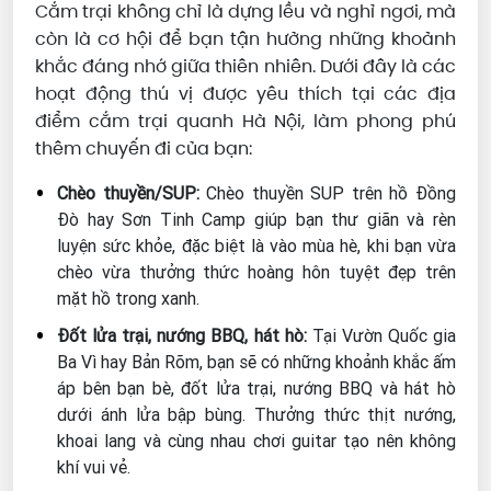
Cắm trại không chỉ là dựng lều và nghỉ ngơi, mà
còn là cơ hội để bạn tận hưởng những khoảnh
khắc đáng nhớ giữa thiên nhiên. Dưới đây là các
hoạt động thú vị được yêu thích tại các địa
điểm cắm trại quanh Hà Nội, làm phong phú
thêm chuyến đi của bạn:
Chèo thuyền/SUP:
Chèo thuyền SUP trên hồ Đồng
Đò hay Sơn Tinh Camp giúp bạn thư giãn và rèn
luyện sức khỏe, đặc biệt là vào mùa hè, khi bạn vừa
chèo vừa thưởng thức hoàng hôn tuyệt đẹp trên
mặt hồ trong xanh.
Đốt lửa trại, nướng BBQ, hát hò:
Tại Vườn Quốc gia
Ba Vì hay Bản Rõm, bạn sẽ có những khoảnh khắc ấm
áp bên bạn bè, đốt lửa trại, nướng BBQ và hát hò
dưới ánh lửa bập bùng. Thưởng thức thịt nướng,
khoai lang và cùng nhau chơi guitar tạo nên không
khí vui vẻ.