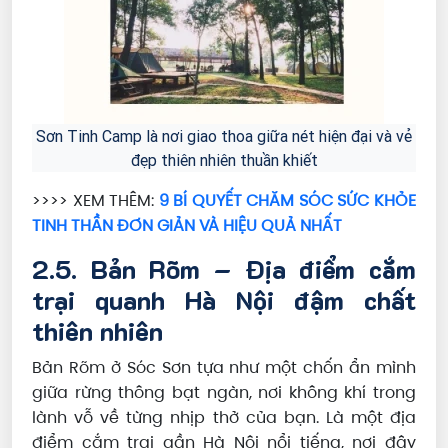
Sơn Tinh Camp là nơi giao thoa giữa nét hiện đại và vẻ
đẹp thiên nhiên thuần khiết
>>>> XEM THÊM:
9 BÍ QUYẾT CHĂM SÓC SỨC KHỎE
TINH THẦN ĐƠN GIẢN VÀ HIỆU QUẢ NHẤT
2.5. Bản Rõm – Địa điểm cắm
trại quanh Hà Nội đậm chất
thiên nhiên
Bản Rõm ở Sóc Sơn tựa như một chốn ẩn mình
giữa rừng thông bạt ngàn, nơi không khí trong
lành vỗ về từng nhịp thở của bạn. Là một địa
điểm cắm trại gần Hà Nội nổi tiếng, nơi đây