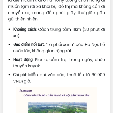
là điểm cắm trại ở Hà Nội lý tưởng cho những ai
muốn tạm rời xa khói bụi đô thị mà không cần di
chuyển xa, mang đến phút giây thư giãn gần
gũi thiên nhiên.
: Cách trung tâm 11km (30 phút đi
Khoảng cách
xe).
: “Lá phổi xanh” của Hà Nội, hồ
Đặc điểm nổi bật
nước lớn, không gian rộng rãi.
: Picnic, cắm trại trong ngày, chèo
Hoạt động
thuyền kayak.
: Miễn phí vào cửa, thuê lều từ 80.000
Chi phí
VNĐ/giờ.