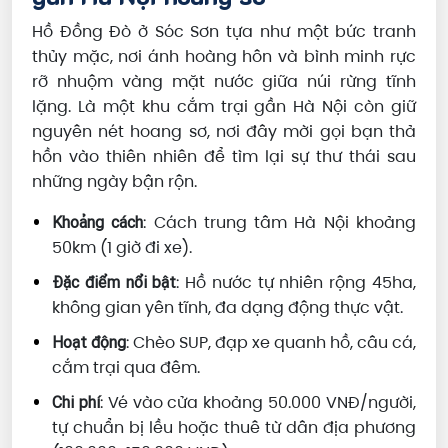
Hồ Đồng Đò ở Sóc Sơn tựa như một bức tranh
thủy mặc, nơi ánh hoàng hôn và bình minh rực
rỡ nhuộm vàng mặt nước giữa núi rừng tĩnh
lặng. Là một khu cắm trại gần Hà Nội còn giữ
nguyên nét hoang sơ, nơi đây mời gọi bạn thả
hồn vào thiên nhiên để tìm lại sự thư thái sau
những ngày bận rộn.
: Cách trung tâm Hà Nội khoảng
Khoảng cách
50km (1 giờ đi xe).
: Hồ nước tự nhiên rộng 45ha,
Đặc điểm nổi bật
không gian yên tĩnh, đa dạng động thực vật.
: Chèo SUP, đạp xe quanh hồ, câu cá,
Hoạt động
cắm trại qua đêm.
: Vé vào cửa khoảng 50.000 VNĐ/người,
Chi phí
tự chuẩn bị lều hoặc thuê từ dân địa phương