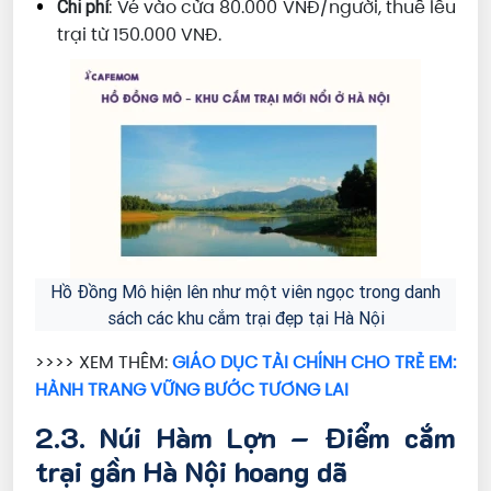
: Vé vào cửa 80.000 VNĐ/người, thuê lều
Chi phí
trại từ 150.000 VNĐ.
Hồ Đồng Mô hiện lên như một viên ngọc trong danh
sách các khu cắm trại đẹp tại Hà Nội
>>>> XEM THÊM:
GIÁO DỤC TÀI CHÍNH CHO TRẺ EM:
HÀNH TRANG VỮNG BƯỚC TƯƠNG LAI
2.3. Núi Hàm Lợn – Điểm cắm
trại gần Hà Nội hoang dã