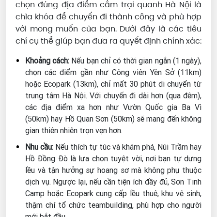
chọn đúng địa điểm cắm trại quanh Hà Nội là
chìa khóa để chuyến đi thành công và phù hợp
với mong muốn của bạn. Dưới đây là các tiêu
chí cụ thể giúp bạn đưa ra quyết định chính xác:
Khoảng cách:
Nếu bạn chỉ có thời gian ngắn (1 ngày),
chọn các điểm gần như Công viên Yên Sở (11km)
hoặc Ecopark (13km), chỉ mất 30 phút di chuyển từ
trung tâm Hà Nội. Với chuyến đi dài hơn (qua đêm),
các địa điểm xa hơn như Vườn Quốc gia Ba Vì
(50km) hay Hồ Quan Sơn (50km) sẽ mang đến không
gian thiên nhiên trọn vẹn hơn.
Nhu cầu:
Nếu thích tự túc và khám phá, Núi Trầm hay
Hồ Đồng Đò là lựa chọn tuyệt vời, nơi bạn tự dựng
lều và tận hưởng sự hoang sơ mà không phụ thuộc
dịch vụ. Ngược lại, nếu cần tiện ích đầy đủ, Sơn Tinh
Camp hoặc Ecopark cung cấp lều thuê, khu vệ sinh,
thậm chí tổ chức teambuilding, phù hợp cho người
mới bắt đầu.