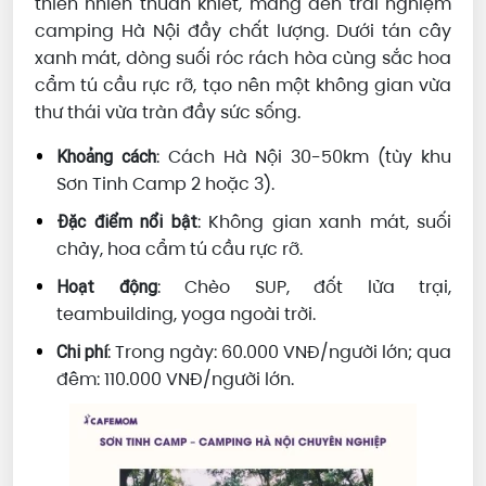
thiên nhiên thuần khiết, mang đến trải nghiệm
camping Hà Nội đầy chất lượng. Dưới tán cây
xanh mát, dòng suối róc rách hòa cùng sắc hoa
cẩm tú cầu rực rỡ, tạo nên một không gian vừa
thư thái vừa tràn đầy sức sống.
: Cách Hà Nội 30-50km (tùy khu
Khoảng cách
Sơn Tinh Camp 2 hoặc 3).
: Không gian xanh mát, suối
Đặc điểm nổi bật
chảy, hoa cẩm tú cầu rực rỡ.
: Chèo SUP, đốt lửa trại,
Hoạt động
teambuilding, yoga ngoài trời.
: Trong ngày: 60.000 VNĐ/người lớn; qua
Chi phí
đêm: 110.000 VNĐ/người lớn.