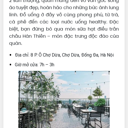
2 sân thượng, quán mang đến vô vàn góc sống
ảo tuyệt đẹp, hoàn hảo cho những bức ảnh lung
linh. Đồ uống ở đây vô cùng phong phú, từ trà,
cà phê đến các loại nước uống healthy. Đặc
biệt, bạn đừng bỏ qua món sữa hạt điều trân
châu Hàn Thiên – món đặc trưng độc đáo của
quán.
Địa chỉ: 8 P. Ô Chợ Dừa, Chợ Dừa, Đống Đa, Hà Nội
Giờ mở cửa: 7h – 3h