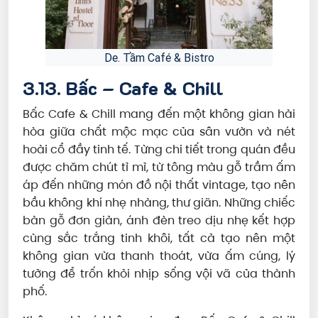
De. Tầm Café & Bistro
3.13. Bấc – Cafe & Chill
Bấc Cafe & Chill mang đến một không gian hài
hòa giữa chất mộc mạc của sân vườn và nét
hoài cổ đầy tinh tế. Từng chi tiết trong quán đều
được chăm chút tỉ mỉ, từ tông màu gỗ trầm ấm
áp đến những món đồ nội thất vintage, tạo nên
bầu không khí nhẹ nhàng, thư giãn. Những chiếc
bàn gỗ đơn giản, ánh đèn treo dịu nhẹ kết hợp
cùng sắc trắng tinh khôi, tất cả tạo nên một
không gian vừa thanh thoát, vừa ấm cúng, lý
tưởng để trốn khỏi nhịp sống vội vã của thành
phố.