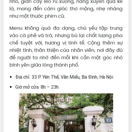
nhỏ, giàn cây leo rủ xuống, nắng xuyên qua kẽ
lá, mang đến cảm giác thơ mộng, nhẹ nhàng
như một thước phim cũ.
Menu không quá đa dạng, chủ yếu tập trung
vào cà phê và trà, nhưng bù lại chất lượng pha
chế tuyệt vời, hương vị tinh tế. Cộng thêm sự
nhiệt tình, thân thiện của nhân viên, nơi đây đủ
để người ta nhớ đến mỗi khi cần một góc nhỏ
bình yên giữa lòng thành phố.
Địa chỉ: 33 P. Yên Thế, Văn Miếu, Ba Đình, Hà Nội
Giờ mở cửa: 8h – 23h