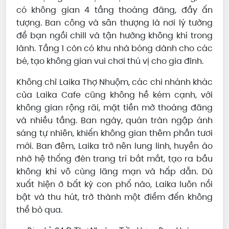
có không gian 4 tầng thoáng đãng, đầy ấn
tượng. Ban công và sân thượng là nơi lý tưởng
để bạn ngồi chill và tận hưởng không khí trong
lành. Tầng 1 còn có khu nhà bóng dành cho các
bé, tạo không gian vui chơi thú vị cho gia đình.
Không chỉ Laika Thợ Nhuộm, các chi nhánh khác
của Laika Cafe cũng không hề kém cạnh, với
không gian rộng rãi, mặt tiền mở thoáng đãng
và nhiều tầng. Ban ngày, quán tràn ngập ánh
sáng tự nhiên, khiến không gian thêm phần tươi
mới. Ban đêm, Laika trở nên lung linh, huyền ảo
nhờ hệ thống đèn trang trí bắt mắt, tạo ra bầu
không khí vô cùng lãng mạn và hấp dẫn. Dù
xuất hiện ở bất kỳ con phố nào, Laika luôn nổi
bật và thu hút, trở thành một điểm đến không
thể bỏ qua.