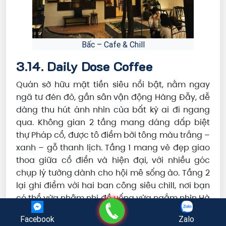
Bấc – Cafe & Chill
3.14. Daily Dose Coffee
Quán sở hữu mặt tiền siêu nổi bật, nằm ngay
ngã tư đèn đỏ, gần sân vận động Hàng Đẫy, dễ
dàng thu hút ánh nhìn của bất kỳ ai đi ngang
qua. Không gian 2 tầng mang dáng dấp biệt
thự Pháp cổ, được tô điểm bởi tông màu trắng –
xanh – gỗ thanh lịch. Tầng 1 mang vẻ đẹp giao
thoa giữa cổ điển và hiện đại, với nhiều góc
chụp lý tưởng dành cho hội mê sống ảo. Tầng 2
lại ghi điểm với hai ban công siêu chill, nơi bạn
có thể vừa nhâm nhi đồ uống vừa ngắm nhìn Hà
Gọi điện
Nội từ trên cao.
Facebook
Zalo