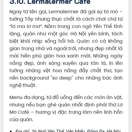
3.10. Lermalermer Cafe
Ngay từ tên gọi, Lermalermer đã gợi sự tò mò –
tưởng Tây nhưng thực chất là cách chơi chữ từ
“lơ ma lơ mơ”. Nằm trong con ngõ Yên Thế tĩnh
lặng, quán như một góc Hà Nội yên bình, tách
biệt khỏi nhịp sống hối hả. Quán có cả không
gian trong nhà và ngoài trời, nhưng đẹp nhất là
mái hiên phủ giàn hoa xanh mát. Những ngày
nắng đẹp, ánh sáng xuyên qua tán lá, in lên
tường những vệt hoa nắng đầy chất thơ, tạo
nên background "so deep" cho những bức ảnh
nghệ thuật.
Menu đa dạng, từ đồ uống đến các món ăn vặt,
nhưng nếu bạn ghé quán nhất định phải thử Lơ
Mơ Café – hương vị đặc trưng làm nên linh hồn
của quán.
Địa chỉ: 16 Ngõ Yên Thế, Văn Miếu, Đống Đa, Hà Nội