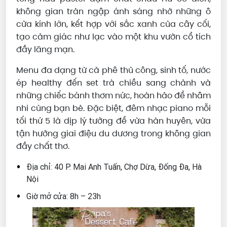
không gian tràn ngập ánh sáng nhờ những ô
cửa kính lớn, kết hợp với sắc xanh của cây cối,
tạo cảm giác như lạc vào một khu vườn cổ tích
đầy lãng mạn.
Menu đa dạng từ cà phê thủ công, sinh tố, nước
ép healthy đến set trà chiều sang chảnh và
những chiếc bánh thơm nức, hoàn hảo để nhâm
nhi cùng bạn bè. Đặc biệt, đêm nhạc piano mỗi
tối thứ 5 là dịp lý tưởng để vừa hàn huyên, vừa
tận hưởng giai điệu du dương trong không gian
đầy chất thơ.
Địa chỉ: 40 P. Mai Anh Tuấn, Chợ Dừa, Đống Đa, Hà
Nội
Giờ mở cửa: 8h – 23h