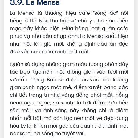
3.9. La Mensa
La Mensa là thương hiệu cafe “sống ảo” nổi
tiếng ở Hà Nội, thu hút sự chú ý nhờ vào diện
mạo đầy khác biệt. Giữa hàng loạt quán cafe
phục vụ nhu cầu chụp ảnh, La Mensa xuất hiện
như một làn gió mới, khẳng định dấu ấn độc
đáo với tone màu xanh mát mắt.
Quán sử dụng những gam màu tương phản đầy
táo bạo, tạo nên một không gian vừa tươi mới
vừa ấn tượng. Bạn sẽ được lạc vào một không
gian xanh ngọc mát mẻ, điểm xuyết bằng các
chi tiết trang trí như vàng đồng chói mắt, hồng
neon ngọt ngào, và xanh da trời đậm. Bữa tiệc
sắc màu và ánh sáng này không chỉ là điểm
nhấn nổi bật mà còn tạo nên một vẻ đẹp dung
hòa kỳ lạ, khiến mỗi góc của quán trở thành một
background sống ảo tuyệt vời.