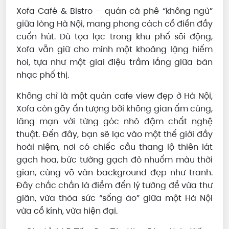
Xofa Café & Bistro – quán cà phê “không ngủ”
giữa lòng Hà Nội, mang phong cách cổ điển đầy
cuốn hút. Dù tọa lạc trong khu phố sôi động,
Xofa vẫn giữ cho mình một khoảng lặng hiếm
hoi, tựa như một giai điệu trầm lắng giữa bản
nhạc phố thị.
Không chỉ là một quán cafe view đẹp ở Hà Nội,
Xofa còn gây ấn tượng bởi không gian ấm cúng,
lãng mạn với từng góc nhỏ đậm chất nghệ
thuật. Đến đây, bạn sẽ lạc vào một thế giới đầy
hoài niệm, nơi có chiếc cầu thang lộ thiên lát
gạch hoa, bức tường gạch đỏ nhuốm màu thời
gian, cùng vô vàn background đẹp như tranh.
Đây chắc chắn là điểm đến lý tưởng để vừa thư
giãn, vừa thỏa sức “sống ảo” giữa một Hà Nội
vừa cổ kính, vừa hiện đại.