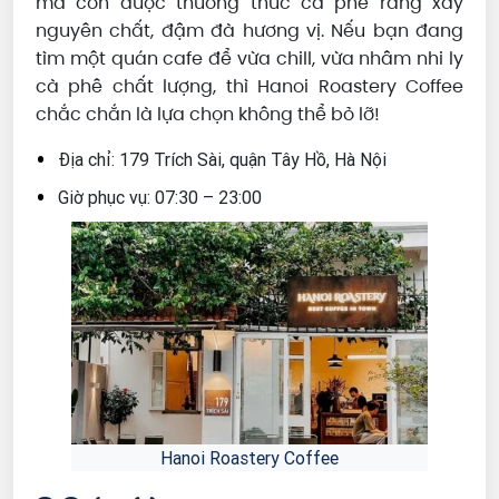
mà còn được thưởng thức cà phê rang xay
nguyên chất, đậm đà hương vị. Nếu bạn đang
tìm một quán cafe để vừa chill, vừa nhâm nhi ly
cà phê chất lượng, thì Hanoi Roastery Coffee
chắc chắn là lựa chọn không thể bỏ lỡ!
Địa chỉ: 179 Trích Sài, quận Tây Hồ, Hà Nội
Giờ phục vụ: 07:30 – 23:00
Hanoi Roastery Coffee