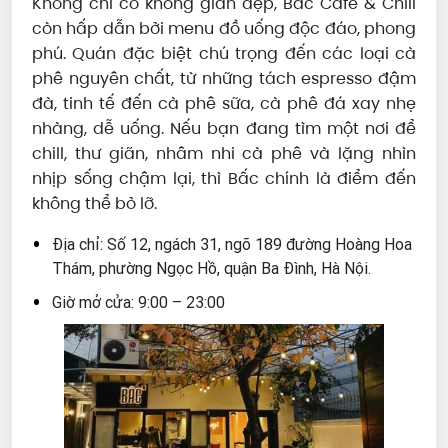
Không chỉ có không gian đẹp, Bấc Cafe & Chill
còn hấp dẫn bởi menu đồ uống độc đáo, phong
phú. Quán đặc biệt chú trọng đến các loại cà
phê nguyên chất, từ những tách espresso đậm
đà, tinh tế đến cà phê sữa, cà phê đá xay nhẹ
nhàng, dễ uống. Nếu bạn đang tìm một nơi để
chill, thư giãn, nhâm nhi cà phê và lặng nhìn
nhịp sống chậm lại, thì Bấc chính là điểm đến
không thể bỏ lỡ.
Địa chỉ: Số 12, ngách 31, ngõ 189 đường Hoàng Hoa
Thám, phường Ngọc Hồ, quận Ba Đình, Hà Nội.
Giờ mở cửa: 9:00 – 23:00