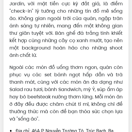
Jardin, với mặt tiền cực kỳ đắt giá, là điểm
"check-in" lý tưởng cho những tín đồ mê sống
ảo. Không gian ngoài trời của quán, ngập tràn
ánh sáng tự nhiên, mang đến một không gian
thư giãn tuyệt vời. Bàn ghế đá trắng tinh khiết
kết hợp cùng những cây cọ xanh mướt, tạo nên
một background hoàn hảo cho những shoot
ảnh chất lừ.
Ngoài các món đồ uống thơm ngon, quán còn
phục vụ các set bánh ngọt hấp dẫn và trà
thanh mát, cùng với các món ăn đa dạng như
Salad rau tươi, bánh Sandwich, mỳ Ý, súp ấm áp
hay bò beefsteak nướng thơm lừng. Mỗi món ăn
ở đây đều được chăm chút tỉ mỉ, không chỉ để
thưởng thức mà còn để bạn thỏa sức chọn lựa
và "sống ảo".
Địa chỉ: 46A P. Nguyễn Trường Tộ, Trúc Bạch, Ba