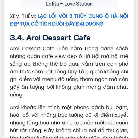
Lofita – Love Station
XEM THÊM:
LẠC LỐI VỚI 3 THỦY CUNG Ở HÀ NỘI
ĐẸP TỰA CỔ TÍCH DƯỚI ĐÁY ĐẠI DƯƠNG
3.4. Aroi Dessert Cafe
Aroi Dessert Cafe luôn nằm trong danh sách
những quán cafe view đẹp ở Hà Nội mà hội mê
sống ảo không thể bỏ qua. Nằm trên con phố
ẩm thực sầm uất Tống Duy Tân, quán không chỉ
ghi điểm với menu đồ uống thơm ngon mà còn
gây ấn tượng bởi không gian mang đậm chất
riêng.
Aroi khoác lên mình một phong cách bụi bặm,
hoài cổ, với những bức tường cũ kỹ điểm xuyết
những lẵng hoa nhỏ xinh, tạo nên một nét cuốn
hút rất riêng. Đây không chỉ là nơi để thư giãn,