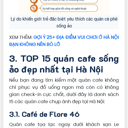
Lý do khiến giới trẻ đặc biệt yêu thích các quán cà phê
sống ảo
XEM THÊM:
GỢI Ý 25+ ĐỊA ĐIỂM VUI CHƠI Ở HÀ NỘI
BẠN KHÔNG NÊN BỎ LỠ
3. TOP 15 quán cafe sống
ảo đẹp nhất tại Hà Nội
Nếu bạn đang tìm kiếm một quán cafe không
chỉ phục vụ đồ uống ngon mà còn có không
gian check-in cực chất, dưới đây là danh sách
15 các quán cafe chụp ảnh đẹp tại Hà Nội:
3.1. Café de Flore 46
Quán cafe tọa lạc ngay dưới khách sạn Le