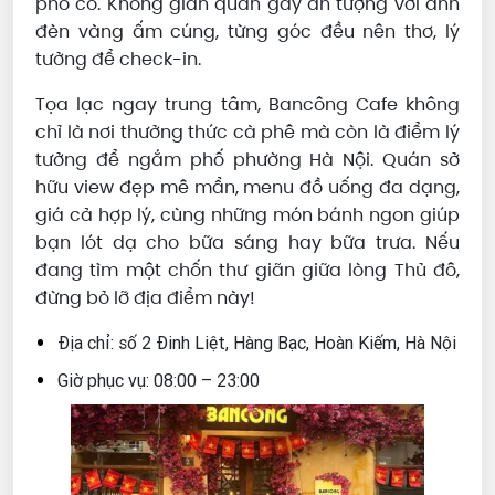
phố cổ. Không gian quán gây ấn tượng với ánh
đèn vàng ấm cúng, từng góc đều nên thơ, lý
tưởng để check-in.
Tọa lạc ngay trung tâm, Bancông Cafe không
chỉ là nơi thưởng thức cà phê mà còn là điểm lý
tưởng để ngắm phố phường Hà Nội. Quán sở
hữu view đẹp mê mẩn, menu đồ uống đa dạng,
giá cả hợp lý, cùng những món bánh ngon giúp
bạn lót dạ cho bữa sáng hay bữa trưa. Nếu
đang tìm một chốn thư giãn giữa lòng Thủ đô,
đừng bỏ lỡ địa điểm này!
Địa chỉ: số 2 Đinh Liệt, Hàng Bạc, Hoàn Kiếm, Hà Nội
Giờ phục vụ: 08:00 – 23:00