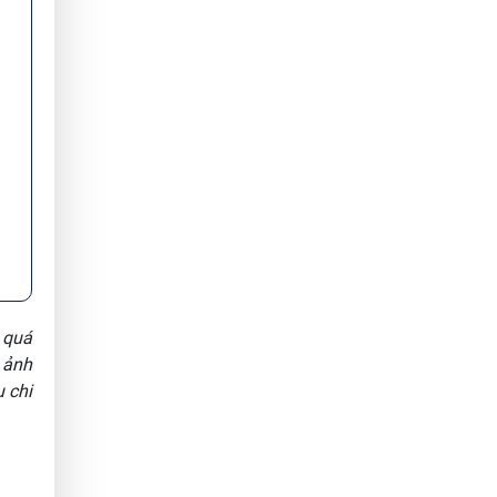
g quá
 ảnh
 chi