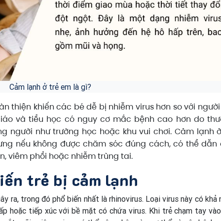
Cảm lạnh ở trẻ em là gì?
n thiện khiến các bé dễ bị nhiễm virus hơn so với người 
 giáo và tiểu học có nguy cơ mắc bệnh cao hơn do th
ng người như trường học hoặc khu vui chơi. Cảm lạnh ở
ưng nếu không được chăm sóc đúng cách, có thể dẫn
, viêm phổi hoặc nhiễm trùng tai.
iến trẻ bị cảm lạnh
y ra, trong đó phổ biến nhất là rhinovirus. Loại virus này có khả
p hoặc tiếp xúc với bề mặt có chứa virus. Khi trẻ chạm tay và