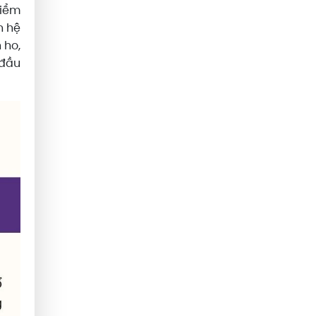
điểm
n hệ
 ho,
 đầu