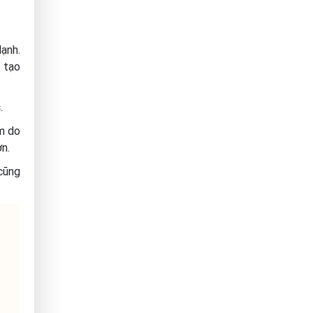
lạnh.
, tạo
.
m do
ơn.
 cũng