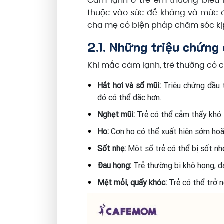
Cảm lạnh ở trẻ em thường biểu 
thuộc vào sức đề kháng và mức đ
cha mẹ có biện pháp chăm sóc kịp
2.1. Những triệu chứng
Khi mắc cảm lạnh, trẻ thường có c
Hắt hơi và sổ mũi:
Triệu chứng đầu t
đó có thể đặc hơn.
Nghẹt mũi:
Trẻ có thể cảm thấy khó t
Ho:
Cơn ho có thể xuất hiện sớm hoặ
Sốt nhẹ:
Một số trẻ có thể bị sốt nh
Đau họng:
Trẻ thường bị khô họng, đa
Mệt mỏi, quấy khóc:
Trẻ có thể trở 