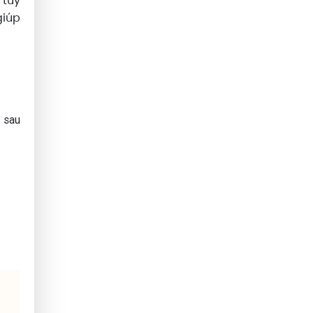
 tùy
giúp
, sau