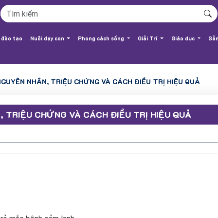
 đào tạo
Nuôi dạy con
Phong cách sống
Giải Trí
Giáo dục
Sản
NGUYÊN NHÂN, TRIỆU CHỨNG VÀ CÁCH ĐIỀU TRỊ HIỆU QUẢ
, TRIỆU CHỨNG VÀ CÁCH ĐIỀU TRỊ HIỆU QUẢ