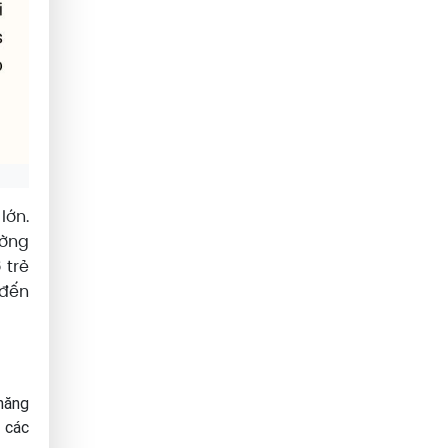
lớn.
ường
 trẻ
 đến
 năng
o các