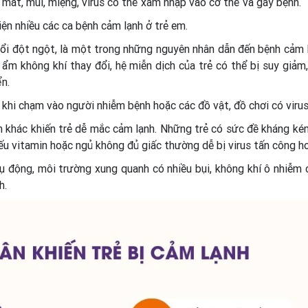
 mắt, mũi, miệng, virus có thể xâm nhập vào cơ thể và gây bệnh.
ện nhiều các ca bệnh cảm lạnh ở trẻ em.
đổi đột ngột, là một trong những nguyên nhân dẫn đến bệnh cảm 
ẩm không khí thay đổi, hệ miễn dịch của trẻ có thể bị suy giảm
ển.
 khi chạm vào người nhiễm bệnh hoặc các đồ vật, đồ chơi có virus
n khác khiến trẻ dễ mắc cảm lạnh. Những trẻ có sức đề kháng ké
ếu vitamin hoặc ngủ không đủ giấc thường dễ bị virus tấn công h
ụ động, môi trường xung quanh có nhiều bụi, không khí ô nhiễm
h.