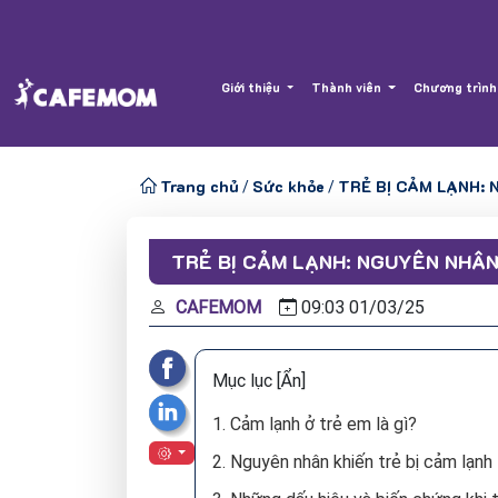
Giới thiệu
Thành viên
Chương trình
Trang chủ
Sức khỏe
TRẺ BỊ CẢM LẠNH: 
/
/
TRẺ BỊ CẢM LẠNH: NGUYÊN NHÂN
CAFEMOM
09:03
01/
03/
25
Mục lục
[Ẩn]
1. Cảm lạnh ở trẻ em là gì?
2. Nguyên nhân khiến trẻ bị cảm lạnh