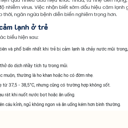
hiện qua nhiều dấu hiệu khác nhau, từ nhẹ đến nặng,
ộ nhiễm virus. Việc nhận biết sớm dấu hiệu cảm lạnh 
 thời, ngăn ngừa bệnh diễn biến nghiêm trọng hơn.
 cảm lạnh ở trẻ
ác biểu hiện sau:
iên và phổ biến nhất khi trẻ bị cảm lạnh là chảy nước mũi trong
hở do dịch nhầy tích tụ trong mũi.
c muộn, thường là ho khan hoặc ho có đờm nhẹ.
ẹ từ 37,5 - 38,5°C, nhưng cũng có trường hợp không sốt.
u rát khi nuốt nước bọt hoặc ăn uống.
nên cáu kỉnh, ngủ không ngon và ăn uống kém hơn bình thường.