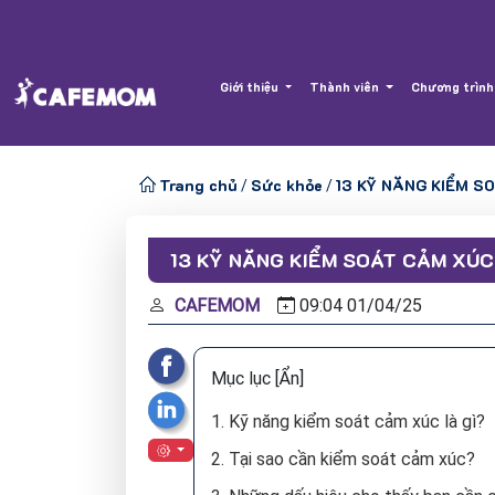
Giới thiệu
Thành viên
Chương trình
Trang chủ
Sức khỏe
13 KỸ NĂNG KIỂM 
/
/
13 KỸ NĂNG KIỂM SOÁT CẢM XÚ
CAFEMOM
09:04
01/
04/
25
Mục lục
[Ẩn]
1. Kỹ năng kiểm soát cảm xúc là gì?
2. Tại sao cần kiểm soát cảm xúc?