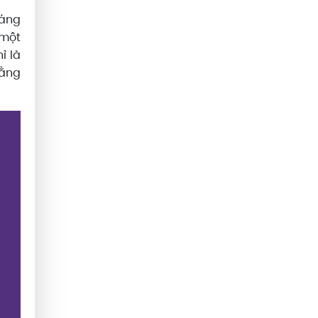
sáng
 một
ỉ là
bằng