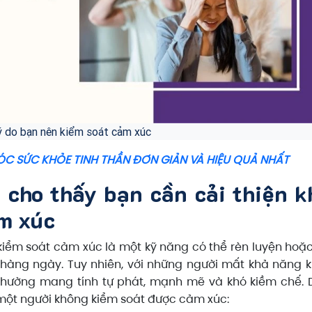
ý do bạn nên kiểm soát cảm xúc
ÓC SỨC KHỎE TINH THẦN ĐƠN GIẢN VÀ HIỆU QUẢ NHẤT
 cho thấy bạn cần cải thiện k
m xúc
kiểm soát cảm xúc là một kỹ năng có thể rèn luyện hoặc
 hàng ngày. Tuy nhiên, với những người mất khả năng 
thường mang tính tự phát, mạnh mẽ và khó kiềm chế. 
 một người không kiểm soát được cảm xúc: