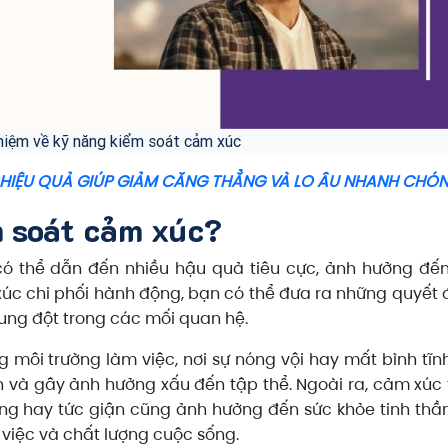
niệm về kỹ năng kiểm soát cảm xúc
 HIỆU QUẢ GIÚP GIẢM CĂNG THẲNG VÀ LO ÂU NHANH CHÓ
m soát cảm xúc?
ó thể dẫn đến nhiều hậu quả tiêu cực, ảnh hưởng đế
xúc chi phối hành động, bạn có thể đưa ra những quyết 
 xung đột trong các mối quan hệ.
 môi trường làm việc, nơi sự nóng vội hay mất bình tĩn
n và gây ảnh hưởng xấu đến tập thể. Ngoài ra, cảm xúc 
ắng hay tức giận cũng ảnh hưởng đến sức khỏe tinh thầ
việc và chất lượng cuộc sống.