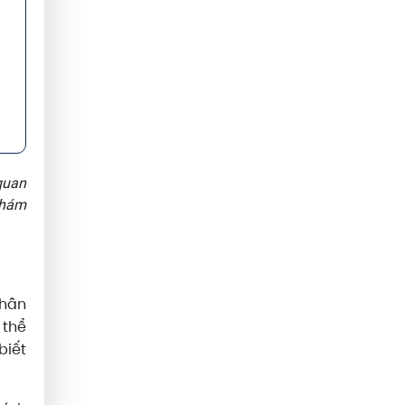
quan
khám
thân
 thể
biết