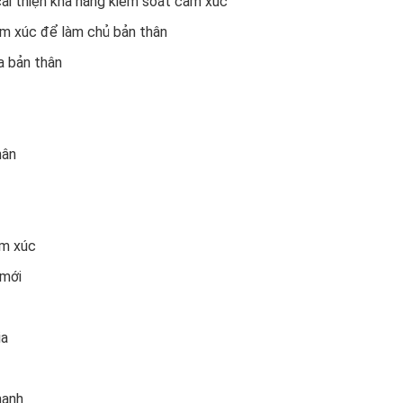
cải thiện khả năng kiểm soát cảm xúc
ảm xúc để làm chủ bản thân
a bản thân
hân
ảm xúc
 mới
ia
mạnh