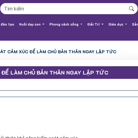
 đào tạo
Nuôi dạy con
Phong cách sống
Giải Trí
Giáo dục
Sản
SOÁT CẢM XÚC ĐỂ LÀM CHỦ BẢN THÂN NGAY LẬP TỨC
C ĐỂ LÀM CHỦ BẢN THÂN NGAY LẬP TỨC