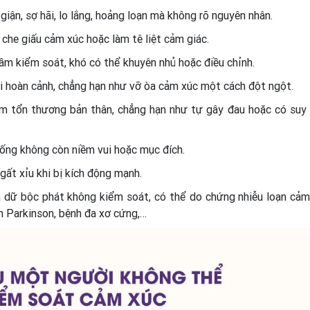
iận, sợ hãi, lo lắng, hoảng loạn mà không rõ nguyên nhân.
che giấu cảm xúc hoặc làm tê liệt cảm giác.
ầm kiểm soát, khó có thể khuyên nhủ hoặc điều chỉnh.
 hoàn cảnh, chẳng hạn như vỡ òa cảm xúc một cách đột ngột.
m tổn thương bản thân, chẳng hạn như tự gây đau hoặc có suy 
ống không còn niềm vui hoặc mục đích.
ất xỉu khi bị kích động mạnh.
n dữ bộc phát không kiểm soát, có thể do chứng nhiễu loạn cảm
nh Parkinson, bệnh đa xơ cứng,…