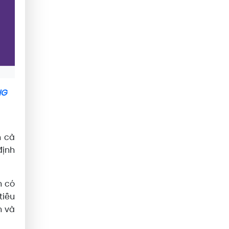
NG
n cả
định
h có
tiêu
n và