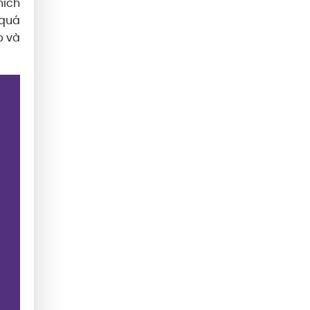
hích
 quá
p và