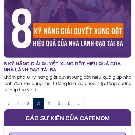
8 KỸ NĂNG GIẢI QUYẾT XUNG ĐỘT HIỆU QUẢ CỦA
NHÀ LÃNH ĐẠO TÀI BA
Khám phá 8 kỹ năng giải quyết xung đột hiệu quả giúp nhà
lãnh đạo xây dựng môi trường làm việc hòa hợp, tăng cường
sự hợp tác và h...
‹
1
2
3
4
5
6
›
CÁC SỰ KIỆN CỦA CAFEMOM