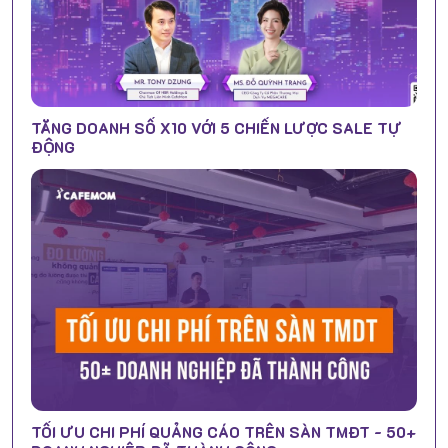
TĂNG DOANH SỐ X10 VỚI 5 CHIẾN LƯỢC SALE TỰ
ĐỘNG
TỐI ƯU CHI PHÍ QUẢNG CÁO TRÊN SÀN TMĐT - 50+