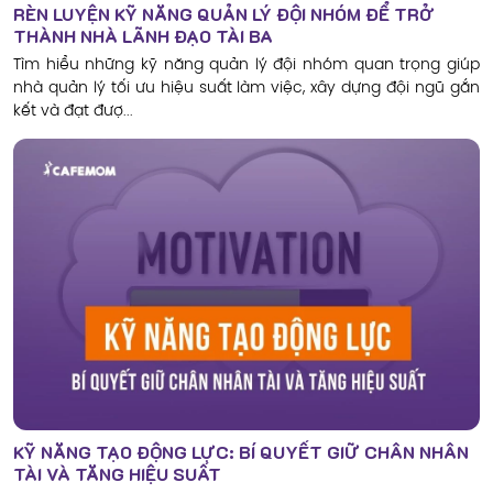
RÈN LUYỆN KỸ NĂNG QUẢN LÝ ĐỘI NHÓM ĐỂ TRỞ
THÀNH NHÀ LÃNH ĐẠO TÀI BA
Tìm hiểu những kỹ năng quản lý đội nhóm quan trọng giúp
nhà quản lý tối ưu hiệu suất làm việc, xây dựng đội ngũ gắn
kết và đạt đượ...
KỸ NĂNG TẠO ĐỘNG LỰC: BÍ QUYẾT GIỮ CHÂN NHÂN
TÀI VÀ TĂNG HIỆU SUẤT