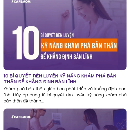
10 BÍ QUYẾT RÈN LUYỆN KỸ NĂNG KHÁM PHÁ BẢN
THÂN ĐỂ KHẲNG ĐỊNH BẢN LĨNH
Khám phá bản thân giúp bạn phát triển và khẳng định bản
lĩnh. Hãy áp dụng 10 bí quyết rèn luyện kỹ năng khám phá
bản thân để thành...