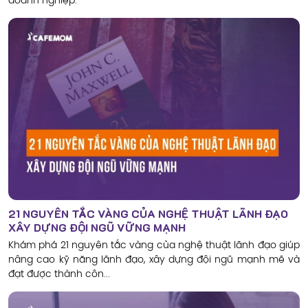
doanh nghiệp.
21 NGUYÊN TẮC VÀNG CỦA NGHỆ THUẬT LÃNH ĐẠO
XÂY DỰNG ĐỘI NGŨ VỮNG MẠNH
Khám phá 21 nguyên tắc vàng của nghệ thuật lãnh đạo giúp
nâng cao kỹ năng lãnh đạo, xây dựng đội ngũ mạnh mẽ và
đạt được thành côn...