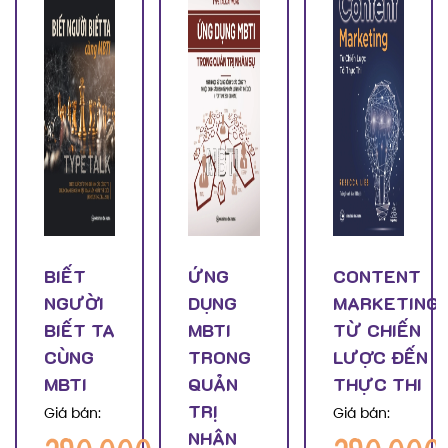
BIẾT
ỨNG
CONTENT
NGƯỜI
DỤNG
MARKETING
BIẾT TA
MBTI
TỪ CHIẾN
CÙNG
TRONG
LƯỢC ĐẾN
MBTI
QUẢN
THỰC THI
TRỊ
Giá bán:
Giá bán:
NHÂN